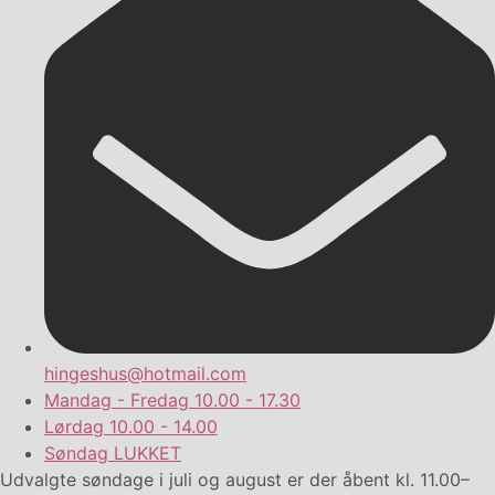
hingeshus@hotmail.com
Mandag - Fredag
10.00 - 17.30
Lørdag
10.00 - 14.00
Søndag
LUKKET
Udvalgte søndage i juli og august er der åbent kl. 11.00–