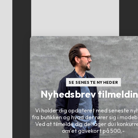
SE SENESTE NYHEDER
Nyhedsbrev tilmeldi
Vi holder dig opdateret med seneste ny
fra butikken og hvad der rører sig i modebi
Ved at tilmelde dig deltager du i konkur
om et gavekort på 500,-